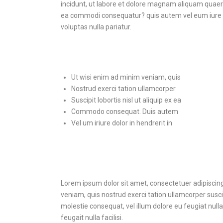
incidunt, ut labore et dolore magnam aliquam quaera
ea commodi consequatur? quis autem vel eum iure rep
voluptas nulla pariatur.
Ut wisi enim ad minim veniam, quis
Nostrud exerci tation ullamcorper
Suscipit lobortis nisl ut aliquip ex ea
Commodo consequat. Duis autem
Vel um iriure dolor in hendrerit in
Lorem ipsum dolor sit amet, consectetuer adipiscin
veniam, quis nostrud exerci tation ullamcorper suscip
molestie consequat, vel illum dolore eu feugiat nulla
feugait nulla facilisi.