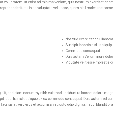
t voluptatem. ut enim ad minima veniam, quis nostrum exercitationem ul
rehenderit, qui in ea voluptate velit esse, quam nihil molestiae conseq
Nostrud exerci tation ullamco
Suscipit lobortis nisl ut aliquip
Commodo consequat.
Duis autem Vel um iriure dolor 
Vlputate velit esse molestie 
g elit, sed diam nonummy nibh euismod tincidunt ut laoreet dolore magn
it lobortis nisl ut aliquip ex ea commodo consequat. Duis autem vel eum i
 facilisis at vero eros et accumsan et iusto odio dignissim qui blandit pr