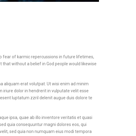
 no fear of karmic repercussions in future lifetimes,
 that without a belief in God people would likewise
a aliquam erat volutpat. Ut wisi enim ad minim
riure dolor in hendrerit in vulputate velit esse
aesent luptatum zzril delenit augue duis dolore te
 ipsa, quae ab illo inventore veritatis et quasi
, sed quia consequuntur magni dolores eos, qui
ci velit, sed quia non numquam eius modi tempora