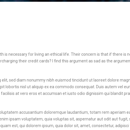
 is necessary for living an ethical life. Their concern is that if there is
charging their credit cards? I find this argument as sad as the argument
g elit, sed diam nonummy nibh euismod tincidunt ut laoreet dolore magn
it lobortis nisl ut aliquip ex ea commodo consequat. Duis autem vel eum i
 facilisis at vero eros et accumsan et iusto odio dignissim qui blandit pr
t voluptatem accusantium doloremque laudantium, totam rem aperiam eaque
enim ipsam voluptatem, quia voluptas sit, aspernatur aut odit aut fugit
quam est, qui dolorem ipsum, quia dolor sit, amet, consectetur, adipis