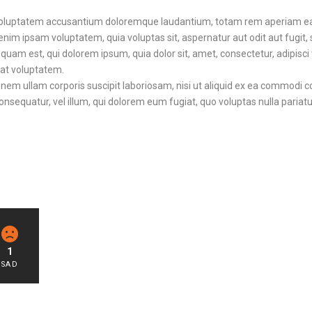
t voluptatem accusantium doloremque laudantium, totam rem aperiam eaque
enim ipsam voluptatem, quia voluptas sit, aspernatur aut odit aut fugit
quam est, qui dolorem ipsum, quia dolor sit, amet, consectetur, adipis
rat voluptatem.
nem ullam corporis suscipit laboriosam, nisi ut aliquid ex ea commodi 
consequatur, vel illum, qui dolorem eum fugiat, quo voluptas nulla pariat
1
SAD