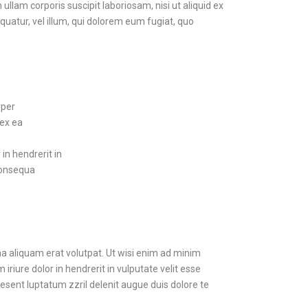
lam corporis suscipit laboriosam, nisi ut aliquid ex
uatur, vel illum, qui dolorem eum fugiat, quo
rper
 ex ea
in hendrerit in
consequa
a aliquam erat volutpat. Ut wisi enim ad minim
riure dolor in hendrerit in vulputate velit esse
aesent luptatum zzril delenit augue duis dolore te