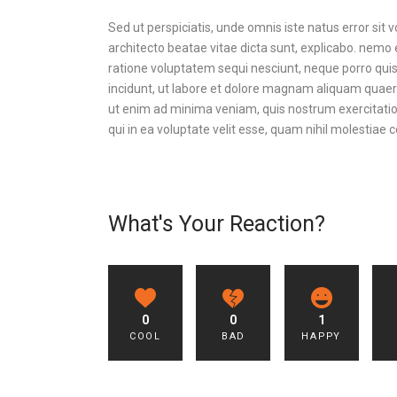
Sed ut perspiciatis, unde omnis iste natus error si
architecto beatae vitae dicta sunt, explicabo. nemo 
ratione voluptatem sequi nesciunt, neque porro quis
incidunt, ut labore et dolore magnam aliquam quae
ut enim ad minima veniam, quis nostrum exercitatio
qui in ea voluptate velit esse, quam nihil molestiae 
What's Your Reaction?
0
0
1
COOL
BAD
HAPPY