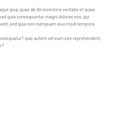
 ipsa, quae ab illo inventore veritatis et quasi
, sed quia consequuntur magni dolores eos, qui
ci velit, sed quia non numquam eius modi tempora
consequatur? quis autem vel eum iure reprehenderit,
ur?