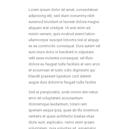
Lorem ipsum dolor sit amet, consectetuer
adipiscing elit, sed diam nonummy nibh
euismod tincidunt ut laoreet dolore magna
aliquam erat volutpat. Ut wisi enim ad
minim veniam, quis nostrud exerci tation
ullamcorper suscipit lobortis nisl ut aliquip
ex ea commodo consequat. Duis autem vel
eum iriure dolor in hendrerit in vulputate
velit esse molestie consequat, vel illum
dolore eu feugiat nulla facilisis at vero eros
et accumsan et iusto odio dignissim qui
blandit praesent luptatum zzril delenit
augue duis dolore te feugait nulla facilisi.
Sed ut perspiciatis, unde omnis iste natus
error sit voluptatem accusantium
doloremque laudantium, totam rem
aperiam eaque ipsa, quae ab illo inventore
veritatis et quasi architecto beatae vitae
dicta sunt, explicabo. nemo enim ipsam
voluptatem, quia voluptas sit, aspernatur