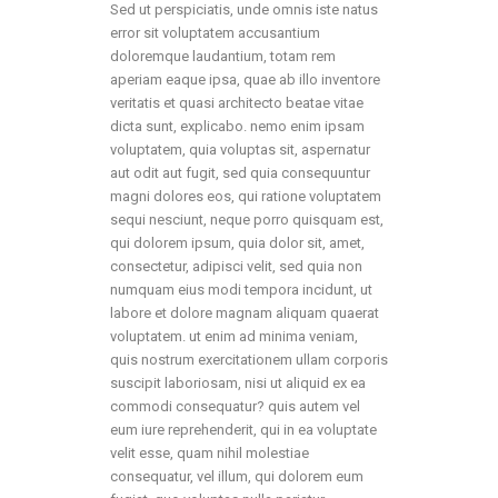
Sed ut perspiciatis, unde omnis iste natus
error sit voluptatem accusantium
doloremque laudantium, totam rem
aperiam eaque ipsa, quae ab illo inventore
veritatis et quasi architecto beatae vitae
dicta sunt, explicabo. nemo enim ipsam
voluptatem, quia voluptas sit, aspernatur
aut odit aut fugit, sed quia consequuntur
magni dolores eos, qui ratione voluptatem
sequi nesciunt, neque porro quisquam est,
qui dolorem ipsum, quia dolor sit, amet,
consectetur, adipisci velit, sed quia non
numquam eius modi tempora incidunt, ut
labore et dolore magnam aliquam quaerat
voluptatem. ut enim ad minima veniam,
quis nostrum exercitationem ullam corporis
suscipit laboriosam, nisi ut aliquid ex ea
commodi consequatur? quis autem vel
eum iure reprehenderit, qui in ea voluptate
velit esse, quam nihil molestiae
consequatur, vel illum, qui dolorem eum