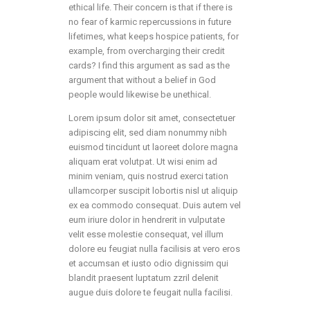
ethical life. Their concern is that if there is
no fear of karmic repercussions in future
lifetimes, what keeps hospice patients, for
example, from overcharging their credit
cards? I find this argument as sad as the
argument that without a belief in God
people would likewise be unethical.
Lorem ipsum dolor sit amet, consectetuer
adipiscing elit, sed diam nonummy nibh
euismod tincidunt ut laoreet dolore magna
aliquam erat volutpat. Ut wisi enim ad
minim veniam, quis nostrud exerci tation
ullamcorper suscipit lobortis nisl ut aliquip
ex ea commodo consequat. Duis autem vel
eum iriure dolor in hendrerit in vulputate
velit esse molestie consequat, vel illum
dolore eu feugiat nulla facilisis at vero eros
et accumsan et iusto odio dignissim qui
blandit praesent luptatum zzril delenit
augue duis dolore te feugait nulla facilisi.