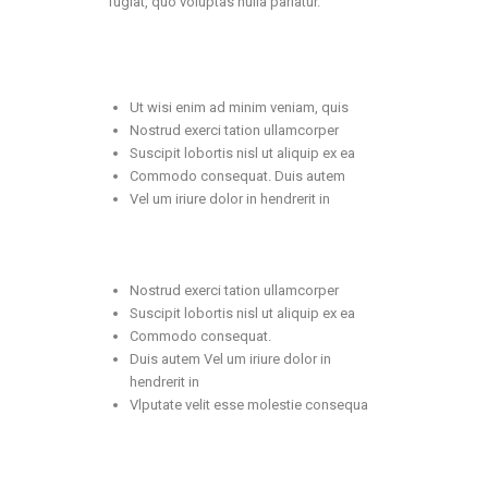
fugiat, quo voluptas nulla pariatur.
Ut wisi enim ad minim veniam, quis
Nostrud exerci tation ullamcorper
Suscipit lobortis nisl ut aliquip ex ea
Commodo consequat. Duis autem
Vel um iriure dolor in hendrerit in
Nostrud exerci tation ullamcorper
Suscipit lobortis nisl ut aliquip ex ea
Commodo consequat.
Duis autem Vel um iriure dolor in
hendrerit in
Vlputate velit esse molestie consequa