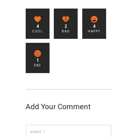
4
2
4
COOL
BAD
HAPPY
1
SAD
Add Your Comment