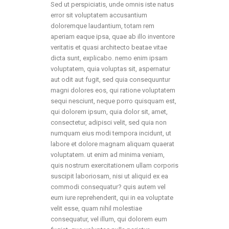
Sed ut perspiciatis, unde omnis iste natus
error sit voluptatem accusantium
doloremque laudantium, totam rem
aperiam eaque ipsa, quae ab illo inventore
veritatis et quasi architecto beatae vitae
dicta sunt, explicabo. nemo enim ipsam
voluptatem, quia voluptas sit, aspernatur
aut odit aut fugit, sed quia consequuntur
magni dolores eos, qui ratione voluptatem
sequi nesciunt, neque porro quisquam est,
qui dolorem ipsum, quia dolor sit, amet,
consectetur, adipisci velit, sed quia non
numquam eius modi tempora incidunt, ut
labore et dolore magnam aliquam quaerat
voluptatem. ut enim ad minima veniam,
quis nostrum exercitationem ullam corporis
suscipit laboriosam, nisi ut aliquid ex ea
commodi consequatur? quis autem vel
eum iure reprehenderit, qui in ea voluptate
velit esse, quam nihil molestiae
consequatur, vel illum, qui dolorem eum