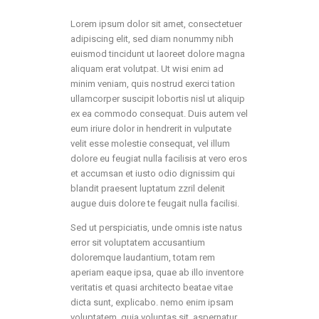
Lorem ipsum dolor sit amet, consectetuer
adipiscing elit, sed diam nonummy nibh
euismod tincidunt ut laoreet dolore magna
aliquam erat volutpat. Ut wisi enim ad
minim veniam, quis nostrud exerci tation
ullamcorper suscipit lobortis nisl ut aliquip
ex ea commodo consequat. Duis autem vel
eum iriure dolor in hendrerit in vulputate
velit esse molestie consequat, vel illum
dolore eu feugiat nulla facilisis at vero eros
et accumsan et iusto odio dignissim qui
blandit praesent luptatum zzril delenit
augue duis dolore te feugait nulla facilisi.
Sed ut perspiciatis, unde omnis iste natus
error sit voluptatem accusantium
doloremque laudantium, totam rem
aperiam eaque ipsa, quae ab illo inventore
veritatis et quasi architecto beatae vitae
dicta sunt, explicabo. nemo enim ipsam
voluptatem, quia voluptas sit, aspernatur