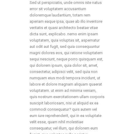
Sed ut perspiciatis, unde omnis iste natus
error sit voluptatem accusantium
doloremque laudantium, totam rem
aperiam eaque ipsa, quae ab illo inventore
veritatis et quasi architecto beatae vitae
dicta sunt, explicabo. nemo enim ipsam
voluptatem, quia voluptas sit, aspernatur
aut odit aut fugit, sed quia consequuntur
magni dolores eos, qui ratione voluptatem
sequi nesciunt, neque porro quisquam est,
qui dolorem ipsum, quia dolor sit, amet,
consectetur, adipisci velit, sed quia non
numquam eius modi tempora incidunt, ut
labore et dolore magnam aliquam quaerat
voluptatem. ut enim ad minima veniam,
quis nostrum exercitationem ullam corporis
suscipit laboriosam, nisi ut aliquid ex ea
commodi consequatur? quis autem vel
eum iure reprehenderit, qui in ea voluptate
velit esse, quam nihil molestiae
consequatur, vel illum, qui dolorem eum