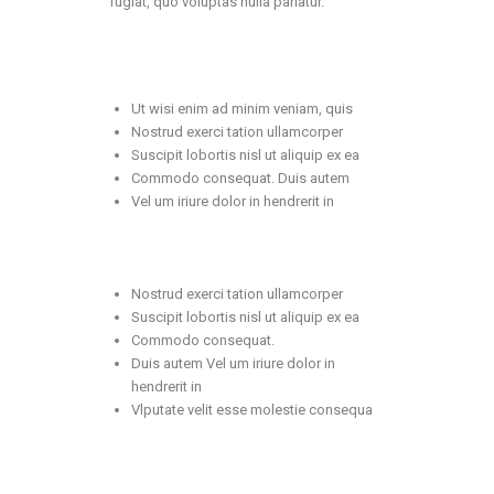
fugiat, quo voluptas nulla pariatur.
Ut wisi enim ad minim veniam, quis
Nostrud exerci tation ullamcorper
Suscipit lobortis nisl ut aliquip ex ea
Commodo consequat. Duis autem
Vel um iriure dolor in hendrerit in
Nostrud exerci tation ullamcorper
Suscipit lobortis nisl ut aliquip ex ea
Commodo consequat.
Duis autem Vel um iriure dolor in
hendrerit in
Vlputate velit esse molestie consequa