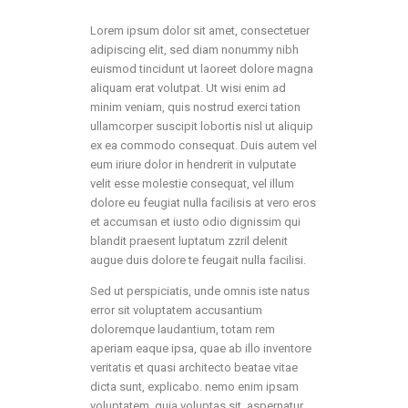
Lorem ipsum dolor sit amet, consectetuer
adipiscing elit, sed diam nonummy nibh
euismod tincidunt ut laoreet dolore magna
aliquam erat volutpat. Ut wisi enim ad
minim veniam, quis nostrud exerci tation
ullamcorper suscipit lobortis nisl ut aliquip
ex ea commodo consequat. Duis autem vel
eum iriure dolor in hendrerit in vulputate
velit esse molestie consequat, vel illum
dolore eu feugiat nulla facilisis at vero eros
et accumsan et iusto odio dignissim qui
blandit praesent luptatum zzril delenit
augue duis dolore te feugait nulla facilisi.
Sed ut perspiciatis, unde omnis iste natus
error sit voluptatem accusantium
doloremque laudantium, totam rem
aperiam eaque ipsa, quae ab illo inventore
veritatis et quasi architecto beatae vitae
dicta sunt, explicabo. nemo enim ipsam
voluptatem, quia voluptas sit, aspernatur