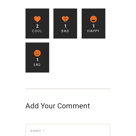
2
1
1
COOL
BAD
HAPPY
1
SAD
Add Your Comment