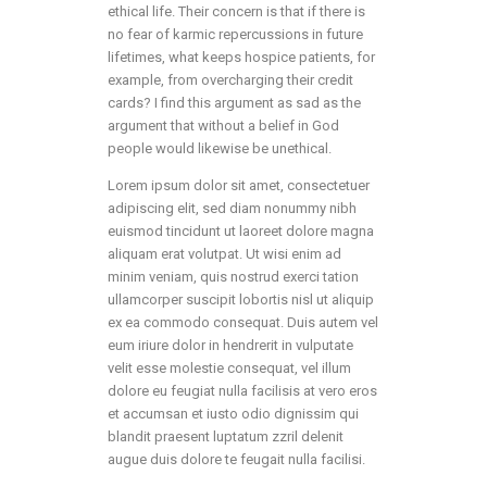
ethical life. Their concern is that if there is
no fear of karmic repercussions in future
lifetimes, what keeps hospice patients, for
example, from overcharging their credit
cards? I find this argument as sad as the
argument that without a belief in God
people would likewise be unethical.
Lorem ipsum dolor sit amet, consectetuer
adipiscing elit, sed diam nonummy nibh
euismod tincidunt ut laoreet dolore magna
aliquam erat volutpat. Ut wisi enim ad
minim veniam, quis nostrud exerci tation
ullamcorper suscipit lobortis nisl ut aliquip
ex ea commodo consequat. Duis autem vel
eum iriure dolor in hendrerit in vulputate
velit esse molestie consequat, vel illum
dolore eu feugiat nulla facilisis at vero eros
et accumsan et iusto odio dignissim qui
blandit praesent luptatum zzril delenit
augue duis dolore te feugait nulla facilisi.