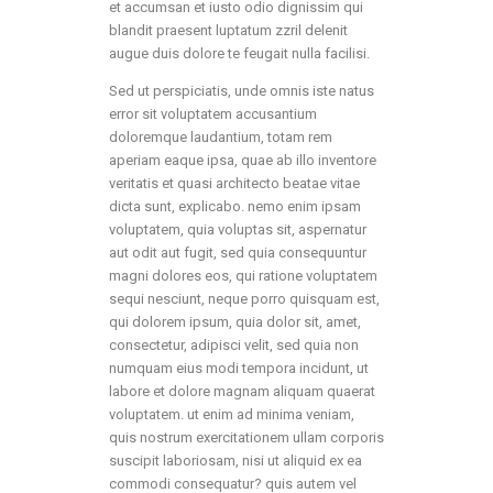
et accumsan et iusto odio dignissim qui
blandit praesent luptatum zzril delenit
augue duis dolore te feugait nulla facilisi.
Sed ut perspiciatis, unde omnis iste natus
error sit voluptatem accusantium
doloremque laudantium, totam rem
aperiam eaque ipsa, quae ab illo inventore
veritatis et quasi architecto beatae vitae
dicta sunt, explicabo. nemo enim ipsam
voluptatem, quia voluptas sit, aspernatur
aut odit aut fugit, sed quia consequuntur
magni dolores eos, qui ratione voluptatem
sequi nesciunt, neque porro quisquam est,
qui dolorem ipsum, quia dolor sit, amet,
consectetur, adipisci velit, sed quia non
numquam eius modi tempora incidunt, ut
labore et dolore magnam aliquam quaerat
voluptatem. ut enim ad minima veniam,
quis nostrum exercitationem ullam corporis
suscipit laboriosam, nisi ut aliquid ex ea
commodi consequatur? quis autem vel