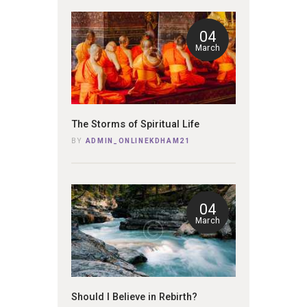
04
March
The Storms of Spiritual Life
BY
ADMIN_ONLINEKDHAM21
04
March
Should I Believe in Rebirth?