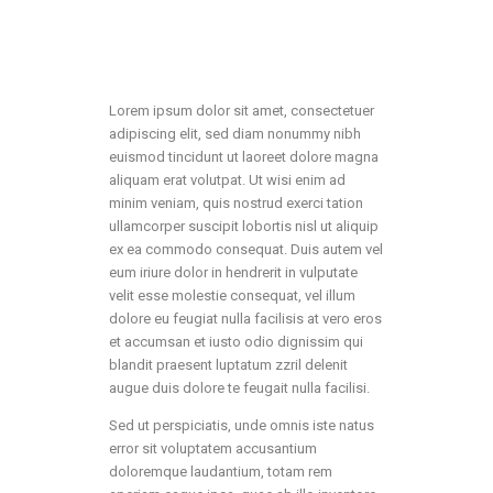
Lorem ipsum dolor sit amet, consectetuer
adipiscing elit, sed diam nonummy nibh
euismod tincidunt ut laoreet dolore magna
aliquam erat volutpat. Ut wisi enim ad
minim veniam, quis nostrud exerci tation
ullamcorper suscipit lobortis nisl ut aliquip
ex ea commodo consequat. Duis autem vel
eum iriure dolor in hendrerit in vulputate
velit esse molestie consequat, vel illum
dolore eu feugiat nulla facilisis at vero eros
et accumsan et iusto odio dignissim qui
blandit praesent luptatum zzril delenit
augue duis dolore te feugait nulla facilisi.
Sed ut perspiciatis, unde omnis iste natus
error sit voluptatem accusantium
doloremque laudantium, totam rem