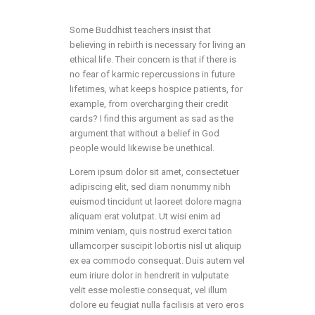
Some Buddhist teachers insist that
believing in rebirth is necessary for living an
ethical life. Their concern is that if there is
no fear of karmic repercussions in future
lifetimes, what keeps hospice patients, for
example, from overcharging their credit
cards? I find this argument as sad as the
argument that without a belief in God
people would likewise be unethical.
Lorem ipsum dolor sit amet, consectetuer
adipiscing elit, sed diam nonummy nibh
euismod tincidunt ut laoreet dolore magna
aliquam erat volutpat. Ut wisi enim ad
minim veniam, quis nostrud exerci tation
ullamcorper suscipit lobortis nisl ut aliquip
ex ea commodo consequat. Duis autem vel
eum iriure dolor in hendrerit in vulputate
velit esse molestie consequat, vel illum
dolore eu feugiat nulla facilisis at vero eros