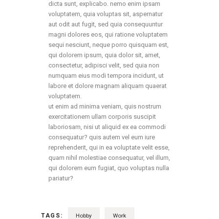
dicta sunt, explicabo. nemo enim ipsam
voluptatem, quia voluptas sit, aspernatur
aut odit aut fugit, sed quia consequuntur
magni dolores eos, qui ratione voluptatem
sequi nesciunt, neque porro quisquam est,
qui dolorem ipsum, quia dolor sit, amet,
consectetur, adipisci velit, sed quia non
numquam eius modi tempora incidunt, ut
labore et dolore magnam aliquam quaerat
voluptatem.
ut enim ad minima veniam, quis nostrum
exercitationem ullam corporis suscipit
laboriosam, nisi ut aliquid ex ea commodi
consequatur? quis autem vel eum iure
reprehenderit, qui in ea voluptate velit esse,
quam nihil molestiae consequatur, vel illum,
qui dolorem eum fugiat, quo voluptas nulla
pariatur?
TAGS:
Hobby
Work