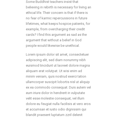
Some Buddhist teachers insist that
believing in rebirth is necessary for living an
ethical life. Their concern is that if there is
no fear of karmic repercussions in future
lifetimes, what keeps hospice patients, for
example, from overcharging their credit
cards? I find this argument as sad as the
argument that without a belief in God
people would likewise be unethical.
Lorem ipsum dolor sit amet, consectetuer
adipiscing elit, sed diam nonummy nibh
euismod tincidunt ut laoreet dolore magna
aliquam erat volutpat. Ut wisi enim ad
minim veniam, quis nostrud exerci tation
ullamcorper suscipit lobortis nisl ut aliquip
ex ea commodo consequat. Duis autem vel
eum iriure dolor in hendrerit in vulputate
velit esse molestie consequat, vel illum
dolore eu feugiat nulla facilisis at vero eros
et accumsan et iusto odio dignissim qui
blandit praesent luptatum zzril delenit