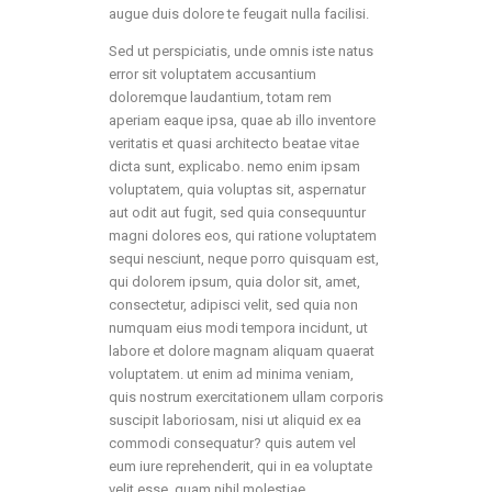
augue duis dolore te feugait nulla facilisi.
Sed ut perspiciatis, unde omnis iste natus
error sit voluptatem accusantium
doloremque laudantium, totam rem
aperiam eaque ipsa, quae ab illo inventore
veritatis et quasi architecto beatae vitae
dicta sunt, explicabo. nemo enim ipsam
voluptatem, quia voluptas sit, aspernatur
aut odit aut fugit, sed quia consequuntur
magni dolores eos, qui ratione voluptatem
sequi nesciunt, neque porro quisquam est,
qui dolorem ipsum, quia dolor sit, amet,
consectetur, adipisci velit, sed quia non
numquam eius modi tempora incidunt, ut
labore et dolore magnam aliquam quaerat
voluptatem. ut enim ad minima veniam,
quis nostrum exercitationem ullam corporis
suscipit laboriosam, nisi ut aliquid ex ea
commodi consequatur? quis autem vel
eum iure reprehenderit, qui in ea voluptate
velit esse, quam nihil molestiae