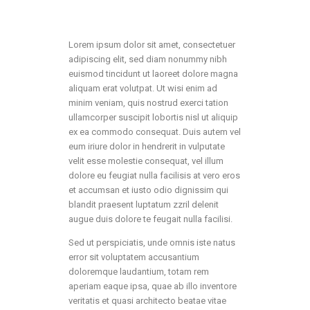
Lorem ipsum dolor sit amet, consectetuer
adipiscing elit, sed diam nonummy nibh
euismod tincidunt ut laoreet dolore magna
aliquam erat volutpat. Ut wisi enim ad
minim veniam, quis nostrud exerci tation
ullamcorper suscipit lobortis nisl ut aliquip
ex ea commodo consequat. Duis autem vel
eum iriure dolor in hendrerit in vulputate
velit esse molestie consequat, vel illum
dolore eu feugiat nulla facilisis at vero eros
et accumsan et iusto odio dignissim qui
blandit praesent luptatum zzril delenit
augue duis dolore te feugait nulla facilisi.
Sed ut perspiciatis, unde omnis iste natus
error sit voluptatem accusantium
doloremque laudantium, totam rem
aperiam eaque ipsa, quae ab illo inventore
veritatis et quasi architecto beatae vitae